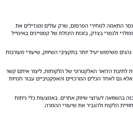
סר התאמה למחירי הפרסום, שרק עולים ומגדילים את
פולרי ולגמרי בצדק, בזכות היכולת של קמפיינים באימייל
נים משימוש יעיל יותר בתקציבי השיווק, שיעורי מעורבות
 לתיבת הדואר האלקטרוני של הלקוחות, ליצור איתם קשר
לא גם לאחד הכלים המרכזיים והאפקטיביים עבור חנויות
כל הסופרלטיבים האלה מגובים במספרים, והמחקרים מראים שקמפיין אימייל מרקטינג מציע החזר השקעה (ROI) גבוה בהשוואה לערוצי שיווק אחרים. באמצעות כלי ניתוח
ויית הלקוח ולהגביר את שיעורי ההמרה.