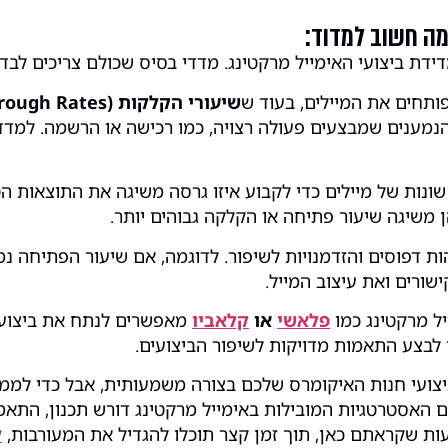
מה חשוב למדוד:
ת ביצועי האימייל מרקטינג. מדדי בסיס שכולם צריכים לבדו
ותחים את המיילים, בעוד ש
שיעורי הקלקות (Click-Through Rates)
הנמענים שמבצעים פעולה רצויה, כמו רכישה או הרשמה. למ
בין גרסאות שונות של מיילים כדי לקבוע איזו גרסה משיגה את התוצא
ן משיגה שיעור פתיחה או הקלקה גבוהים יותר.
 דפוסים והזדמנויות לשיפור. לדוגמה, אם שיעור הפתיחה נמו
שורים ואת עיצוב המייל.
ל מרקטינג כמו
פלאשי
או
קלאביו
מאפשרים לנתח את ביצועי 
לבצע התאמות מדויקות לשיפור הביצועים.
ביצועי חנות האיקומרס שלכם בצורה משמעותית, אבל כדי למ
 האסטרטגיות המובילות באימייל מרקטינג דורש תכנון, התאמה
עות שקראתם כאן, תוך זמן קצר תוכלו להגדיל את המעורבות,
ל