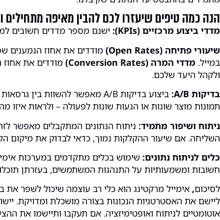
הנה כמה טיפים שיעזרו לכם להבין מאיפה מתחילים ו
מדדי ביצוע מרכזיים (KPIs):
ישנם מספר מדדים חשובים למדיד
שיעורי פתיחה (Open Rates)
מודדים את אחוז הנמענים שפ
במייל.
מדדי המרה (Conversion Rates)
מודדים את אחוז 
ולקהל היעד שלכם.
בדיקות A/B:
ביצוע בדיקות A/B מאפשר להשוות 
תמונות מוצר שונות או הנעות שונות לפעולה – ולראות איזו מה
ניתוח ושיפור מתמיד:
ניתוח הנתונים המתקבלים מאפשר לזהות
השליחה. אם שיעור ההקלקות נמוך, כדאי לבדוק את מיקום הקי
כלים לניתוח נתונים:
שימוש בכלים מתקדמים במערכות אימיי
חשובות ומשמעותיות על התנהגות המשתמשים, בעזרתן תוכלו 
לסיכום
,
אימייל מרקטינג הוא כלי רב עוצמה שיכול לשפר את 
ליישם את האסטרטגיות הנכונות בצורה מושכלת ומדויקת. יישום
אוטומטיים לניתוח ואופטימיזציה. אם תעקבו ותיישמו את ההצ