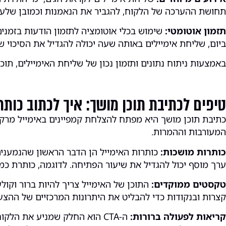
תחושת ההערכה של הלקוח, להגביר את הנאמנות וכמובן שלעו
תזמון אוטומטי:
שימוש בכלי אוטומציה לתזמון הודעות בזמני
ביום, שליחת אימיילים באותה שעה יכולה להגדיל את הסיכוי שה
באמצעות ניתוח נתונים ותזמון נכון של שליחת האימיילים, תו
טיפים לכתיבת תוכן מושך: איך לכתוב כות
המעורבות וההמרות.
כותרות מושכות:
כותרות האימייל הן הדבר הראשון שהנמענים 
ערך מוסף יכול להגדיל את שיעור הפתיחה. לדוגמה, כותרת כמו "24 שעות של מבצעים מטורפים באתר!" תמשוך תשומת לב יותר מכותרת כללית כמו "מבצע 
טקסטים ממוקדים:
התוכן של האימייל צריך להיות ברור וקו
קצרות ובנקודות כדי להבליט את היתרונות המרכזיים של ההצ
קריאות לפעולה ברורות:
ה-CTA הוא החלק שמניע את הל