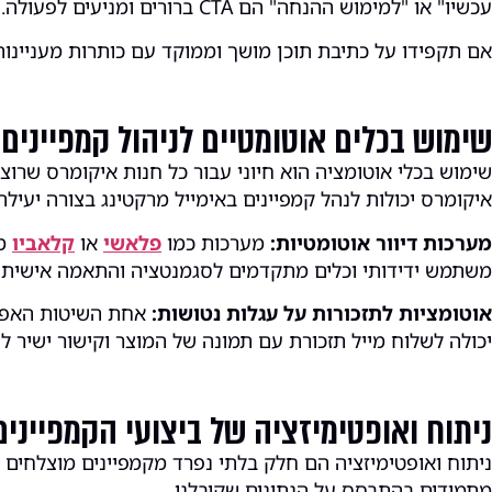
עכשיו" או "למימוש ההנחה" הם CTA ברורים ומניעים לפעולה.
אם תקפידו על כתיבת תוכן מושך וממוקד עם כותרות מעניינות 
שימוש בכלים אוטומטיים לניהול קמפיינים:
שימוש בכלי אוטומציה הוא חיוני עבור כל חנות איקומרס שרוצה
איקומרס יכולות לנהל קמפיינים באימייל מרקטינג בצורה יעיל
מערכות דיוור אוטומטיות:
מערכות כמו
פלאשי
או
קלאביו
מא
משתמש ידידותי וכלים מתקדמים לסגמנטציה והתאמה אישית 
אוטומציות לתזכורות על עגלות נטושות:
אחת השיטות האפקט
יכולה לשלוח מייל תזכורת עם תמונה של המוצר וקישור ישיר ל
ניתוח ואופטימיזציה של ביצועי הקמפיינים
ניתוח ואופטימיזציה הם חלק בלתי נפרד מקמפיינים מוצלחים ב
מתמידים בהתבסס על הנתונים שקיבלנו.